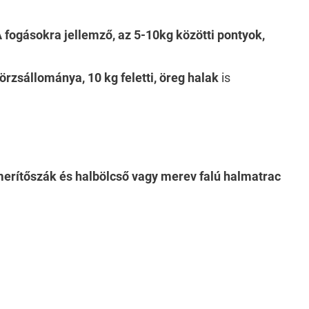
 fogásokra jellemző, az 5-10kg közötti pontyok,
örzsállománya, 10 kg feletti, öreg halak
is
erítőszák és halbölcső vagy merev falú halmatrac