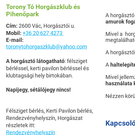
Torony Tó Horgászklub és
Pihenőpark
A horgásztó
amurok fog
Cím:
2600 Vác, Horgásztói u.
Mobil:
+36 20 627 4273
Mivel a horg
E-mail:
megtalálhat
toronytohorgaszklub@yahoo.com
A horgásztób
A horgásztó látogatható
: félsziget
A
haltelepí
bérléssel, kerti pavilon bérléssel és
klubtagsági hely birtokában.
Mivel jellem
használata 
Napijegy, sétálójegy nincs!
Nézzen körü
Félsziget bérlés, Kerti Pavilon bérlés,
Rendezvényhelyszín, Horgászat
Kapcsoló
részletek itt:
Rendezvényhelyszín