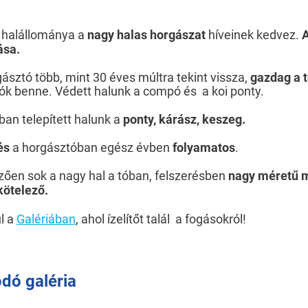
 halállománya a
nagy halas horgászat
híveinek kedvez.
A
ása.
ásztó több, mint 30 éves múltra tekint vissza,
gazdag a t
ók benne. Védett halunk a compó és a koi ponty.
an telepített halunk a
ponty, kárász, keszeg.
tés
a horgásztóban egész évben
folyamatos
.
zően sok a nagy hal a tóban, felszerésben
nagy méretű m
kötelező.
l a
Galériában
, ahol ízelítőt talál a fogásokról!
dó galéria