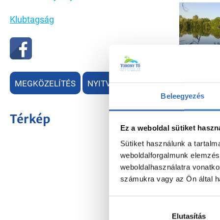
Klubtagság
MEGKÖZELÍTÉS
NYITVATARTÁS
Beleegyezés
Térkép
Ez a weboldal sütiket haszn
Sütiket használunk a tartal
weboldalforgalmunk elemzésé
weboldalhasználatra vonatko
számukra vagy az Ön által ha
Elutasítás