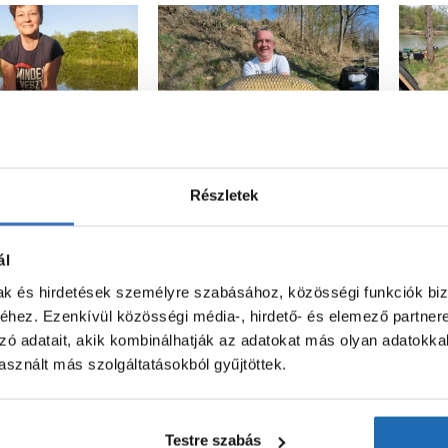
Részletek
ál
mak és hirdetések személyre szabásához, közösségi funkciók biz
hez. Ezenkívül közösségi média-, hirdető- és elemező partner
zó adatait, akik kombinálhatják az adatokat más olyan adatokka
sznált más szolgáltatásokból gyűjtöttek.
Testre szabás