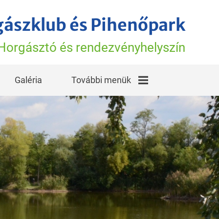
gászklub és Pihenőpark
Horgásztó és rendezvényhelyszín
Galéria
További menük
A horgásztó hírei
Vélemények,
élmények
Torony Tavi
Történetek