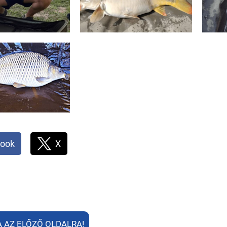
ook
X
A AZ ELŐZŐ OLDALRA!