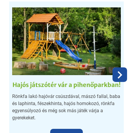
Hajós játszótér vár a pihenőparkban!
Rönkfa lakó hajóvár csúszdával, mászó fallal, baba
N
és laphinta, fészekhinta, hajós homokozó, rönkfa
r
egyensúlyozó és még sok más játék várja a
gyerekeket.