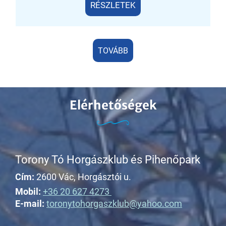
RÉSZLETEK
TOVÁBB
Elérhetőségek
Torony Tó Horgászklub és Pihenőpark
Cím:
2600 Vác, Horgásztói u.
Mobil:
+36 20 627 4273
E-mail:
toronytohorgaszklub@yahoo.com