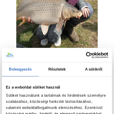
Különleges horgásztavat keres
Budapesthez közel?
Beleegyezés
Részletek
A sütikről
Gondolt arra, hogy a nagyváros határán
vadregényes környezetet, garantált
nyugalmat, biztos horgászhelyet, árnyas
vízpartot talál?
Ez a weboldal sütiket használ
Sütiket használunk a tartalmak és hirdetések személyre
Élmény és Kikapcsolódás! - mi ezt
kínáljuk Önnek.
szabásához, közösségi funkciók biztosításához,
valamint weboldalforgalmunk elemzéséhez. Ezenkívül
A Torony Tó Horgászklub
egyedülálló
közösségi média-, hirdető- és elemező partnereinkkel