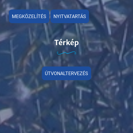
MEGKÖZELÍTÉS
NYITVATARTÁS
Térkép
ÚTVONALTERVEZÉS