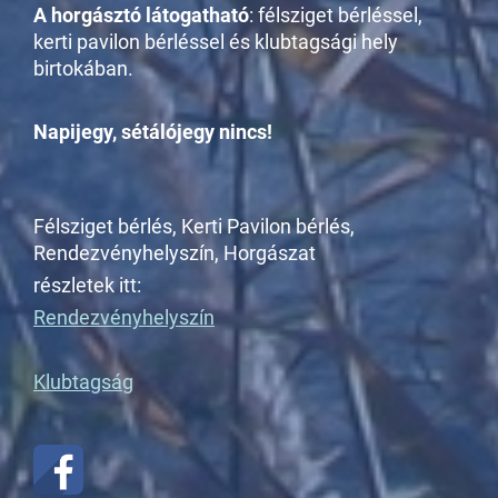
A horgásztó látogatható
: félsziget bérléssel,
kerti pavilon bérléssel és klubtagsági hely
birtokában.
Napijegy, sétálójegy nincs!
Félsziget bérlés, Kerti Pavilon bérlés,
Rendezvényhelyszín, Horgászat
részletek itt:
Rendezvényhelyszín
Klubtagság