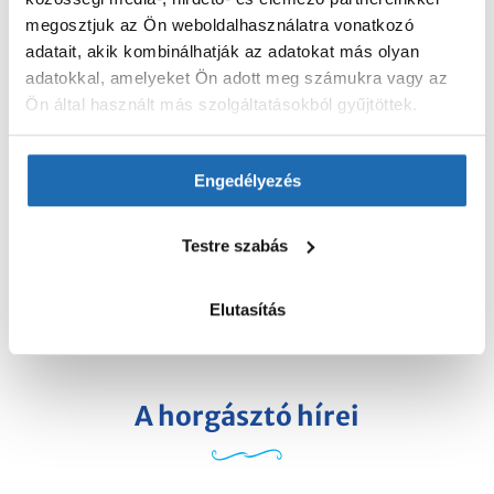
horgásztó
Pest megyében! Exkluzivitását
megosztjuk az Ön weboldalhasználatra vonatkozó
az adja, hogy kizárólag
klubtagsági
adatait, akik kombinálhatják az adatokat más olyan
rendszerben
működünk, napijegyes
adatokkal, amelyeket Ön adott meg számukra vagy az
horgászokat nem fogadunk.
Ön által használt más szolgáltatásokból gyűjtöttek.
A klubtagsági rendszer, a környezet
szépsége és a nagyfokú bizalom,
amelyet tagjaink élveznek, teszik
Engedélyezés
különlegessé a horgásztavat.
Testre szabás
TOVÁBB
Elutasítás
A horgásztó hírei