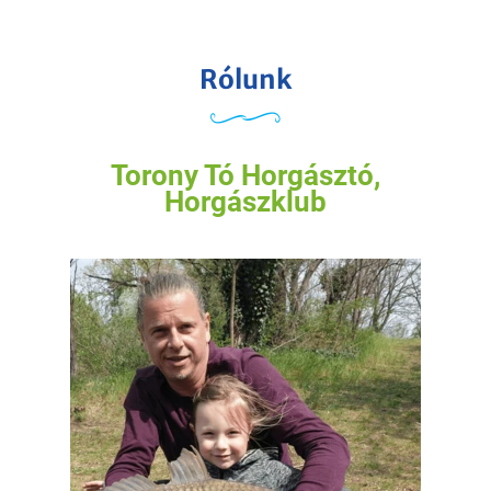
Rólunk
Torony Tó Horgásztó,
Horgászklub