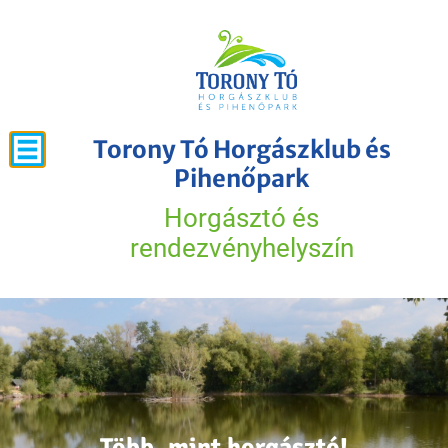
Torony Tó Horgászklub és
Pihenőpark
Horgásztó és
rendezvényhelyszín