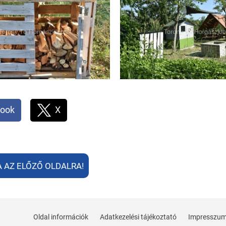
ook
X
A AZ ELŐZŐ OLDALRA!
Oldal információk
Adatkezelési tájékoztató
Impresszu