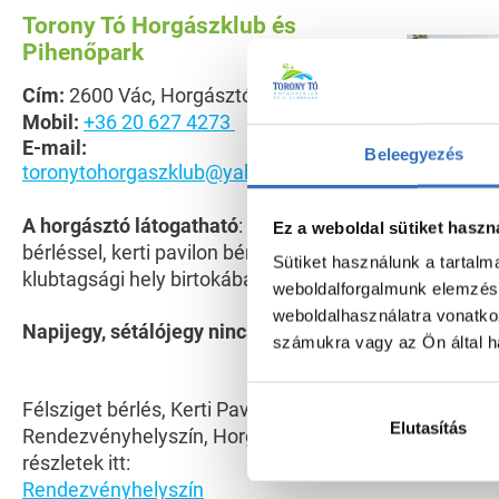
Torony Tó Horgászklub és
Pihenőpark
Cím:
2600 Vác, Horgásztói u.
Mobil:
+36 20 627 4273
E-mail:
Beleegyezés
toronytohorgaszklub@yahoo.com
A horgásztó látogatható
: félsziget
Ez a weboldal sütiket haszn
bérléssel, kerti pavilon bérléssel és
Sütiket használunk a tartal
klubtagsági hely birtokában.
weboldalforgalmunk elemzésé
weboldalhasználatra vonatko
Napijegy, sétálójegy nincs!
számukra vagy az Ön által ha
Félsziget bérlés, Kerti Pavilon bérlés,
Elutasítás
Rendezvényhelyszín, Horgászat
részletek itt:
Rendezvényhelyszín