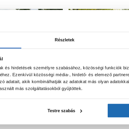
Részletek
ál
mak és hirdetések személyre szabásához, közösségi funkciók biz
hez. Ezenkívül közösségi média-, hirdető- és elemező partner
zó adatait, akik kombinálhatják az adatokat más olyan adatokka
sznált más szolgáltatásokból gyűjtöttek.
Testre szabás