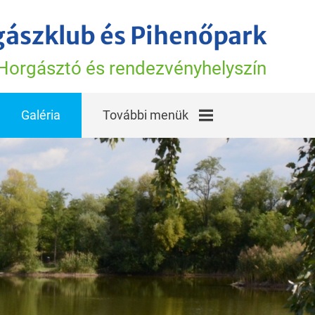
gászklub és Pihenőpark
Horgásztó és rendezvényhelyszín
Galéria
További menük
A horgásztó hírei
Vélemények,
élmények
Torony Tavi
Történetek