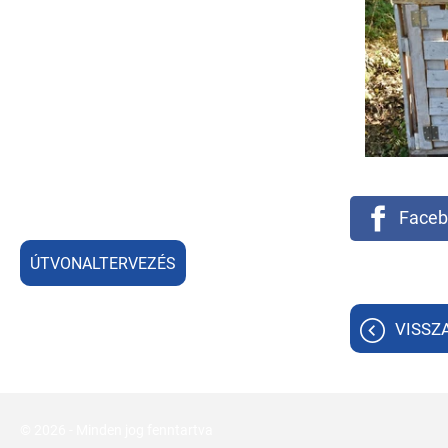
Faceb
ÚTVONALTERVEZÉS
VISSZ
© 2026 - Minden jog fenntartva