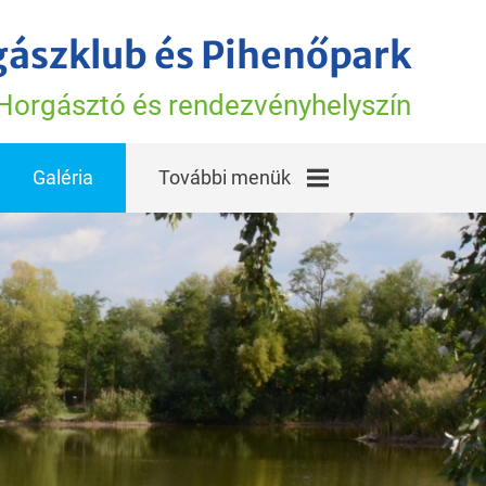
gászklub és Pihenőpark
Horgásztó és rendezvényhelyszín
Galéria
További menük
A horgásztó hírei
Vélemények,
élmények
Torony Tavi
Történetek