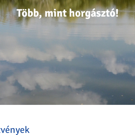
Élmény és kikapcsolódás!
Élmény és kikapcsolódás!
Több, mint horgásztó!
vények