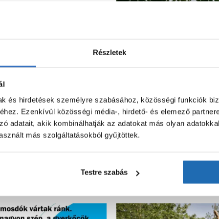
Részletek
ál
mak és hirdetések személyre szabásához, közösségi funkciók biz
hez. Ezenkívül közösségi média-, hirdető- és elemező partner
zó adatait, akik kombinálhatják az adatokat más olyan adatokka
sznált más szolgáltatásokból gyűjtöttek.
Testre szabás