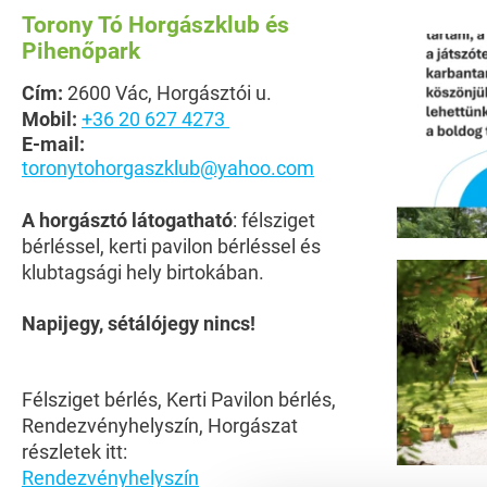
Torony Tó Horgászklub és
Pihenőpark
Cím:
2600 Vác, Horgásztói u.
Mobil:
+36 20 627 4273
E-mail:
toronytohorgaszklub@yahoo.com
A horgásztó látogatható
: félsziget
bérléssel, kerti pavilon bérléssel és
klubtagsági hely birtokában.
Napijegy, sétálójegy nincs!
Félsziget bérlés, Kerti Pavilon bérlés,
Rendezvényhelyszín, Horgászat
részletek itt:
Rendezvényhelyszín