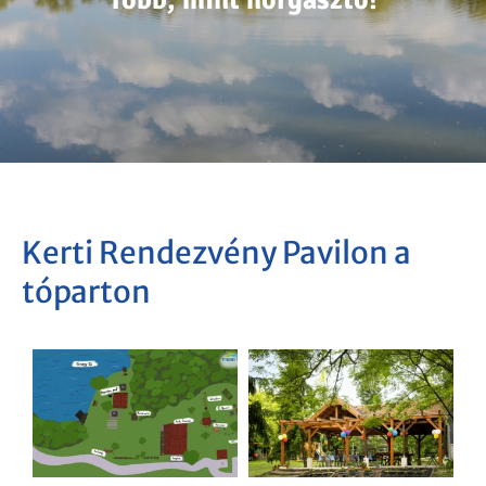
Élmény és kikapcsolódás!
Élmény és kikapcsolódás!
Több, mint horgásztó!
Kerti Rendezvény Pavilon a
tóparton