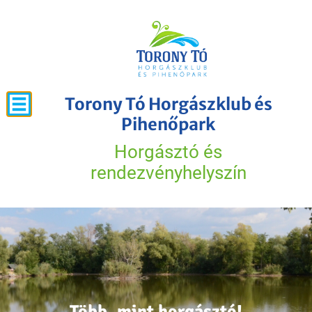
Torony Tó Horgászklub és
Pihenőpark
Horgásztó és
rendezvényhelyszín