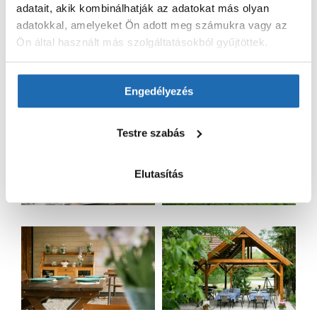
adatait, akik kombinálhatják az adatokat más olyan
adatokkal, amelyeket Ön adott meg számukra vagy az
Ön által használt más szolgáltatásokból gyűjtöttek.
Engedélyezés
Testre szabás
Elutasítás