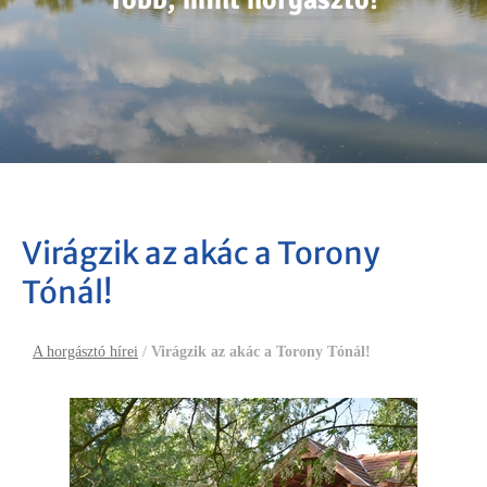
Élmény és kikapcsolódás!
Élmény és kikapcsolódás!
Több, mint horgásztó!
Virágzik az akác a Torony
Tónál!
A horgásztó hírei
/
Virágzik az akác a Torony Tónál!