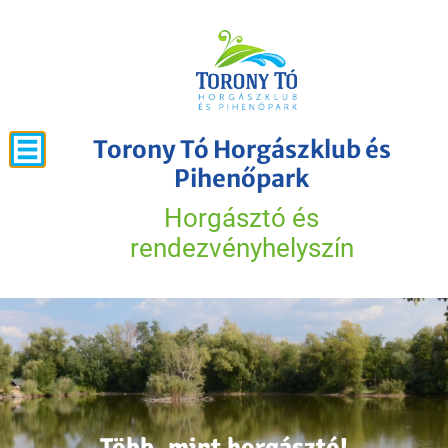
Torony Tó Horgászklub és
Pihenőpark
Horgásztó és
rendezvényhelyszín