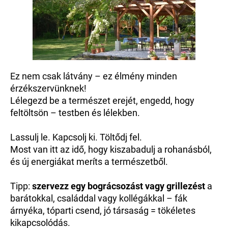
Ez nem csak látvány – ez élmény minden
érzékszervünknek!
Lélegezd be a természet erejét, engedd, hogy
feltöltsön – testben és lélekben.
Lassulj le. Kapcsolj ki. Töltődj fel.
Most van itt az idő, hogy kiszabadulj a rohanásból,
és új energiákat meríts a természetből.
Tipp:
szervezz egy bográcsozást vagy grillezést
a
barátokkal, családdal vagy kollégákkal – fák
árnyéka, tóparti csend, jó társaság = tökéletes
kikapcsolódás.